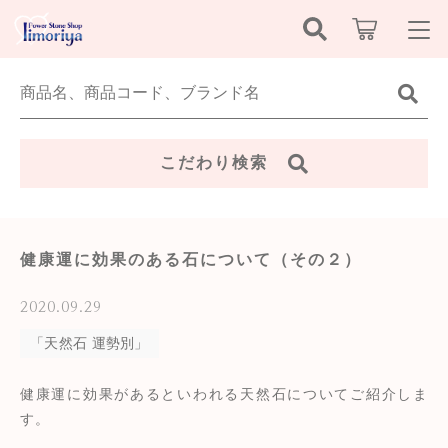
キーワード検索
ログイン / 会員登録
すべて
お知らせ
こだわり検索
こだわり検索
恋愛運
お気に入り
親カテゴリ
金運・幸運
健康運に効果のある石について（その２）
新着商品から探す
仕事運
2020.09.29
子カテゴリ
セール商品から探す
「天然石 運勢別」
人間関係
健康運に効果があるといわれる天然石についてご紹介しま
価格帯
飯盛屋について
心身の健康
す。
～