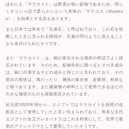
ほかにも「マラカイト」は硬度が低い鉱物であるため、同じ
くギリシャ語で柔らかいという意味の「マラコス（Malako
s）」を由来とする説もあります。
また日本では和名で「孔雀石」と呼ばれており、この石を切
断したときに見られる模様が、孔雀の羽のように見えること
から名付けられたそうです。
また「マラカイト」は、銅が産出される場所の周辺でよく採
石されています。そのため、鉱物学的に調べるとその主成分
は、銅に付着するサビの成分と同じだと言われており、その
産出の形状は、塊だったり、層状の集合体、皮膜状、粉状な
ど様々あります。また建築物の材料として使用できるほどの
大きな塊状のものも採掘発見されています。
紀元前3000年頃から、エジプトではマラカイトを顔用の化
粧品として使用していたと言い伝えられており、有名な古代
エジプトの女王クレオパトラはこれを粉状にして、世界で最
初のアイシャドウとして愛用していたそうです。