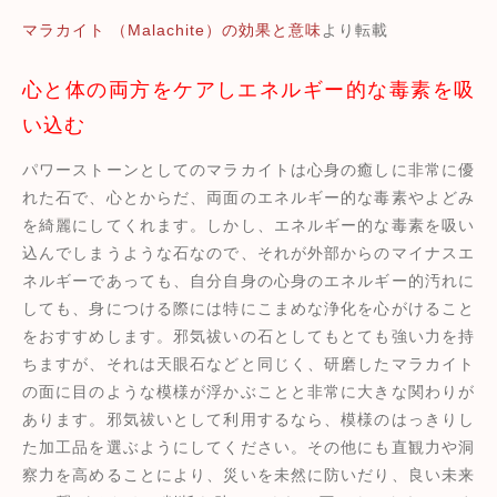
マラカイト （Malachite）の効果と意味
より転載
心と体の両方をケアしエネルギー的な毒素を吸
い込む
パワーストーンとしてのマラカイトは心身の癒しに非常に優
れた石で、心とからだ、両面のエネルギー的な毒素やよどみ
を綺麗にしてくれます。しかし、エネルギー的な毒素を吸い
込んでしまうような石なので、それが外部からのマイナスエ
ネルギーであっても、自分自身の心身のエネルギー的汚れに
しても、身につける際には特にこまめな浄化を心がけること
をおすすめします。邪気祓いの石としてもとても強い力を持
ちますが、それは天眼石などと同じく、研磨したマラカイト
の面に目のような模様が浮かぶことと非常に大きな関わりが
あります。邪気祓いとして利用するなら、模様のはっきりし
た加工品を選ぶようにしてください。その他にも直観力や洞
察力を高めることにより、災いを未然に防いだり、良い未来