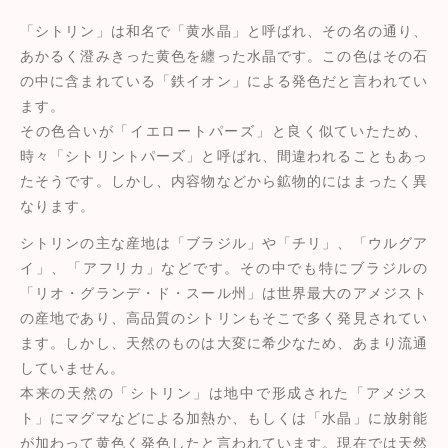
「シトリン」は和名で「黄水晶」と呼ばれ、その名の通り、
あかるく澄みきった黄色を纏った水晶です。この色はその石
の中に含まれている「鉄イオン」による発色だと言われてい
ます。
その色合いが「イエロートパーズ」と良く似ていたため、
時々「シトリントパーズ」と呼ばれ、間違われることもあっ
たそうです。しかし、内容物などから鉱物的にはまったく異
なります。
シトリンの主な産地は「ブラジル」や「チリ」、「ウルグア
イ」、「アフリカ」などです。その中でも特にブラジルの
「リオ・グランデ・ド・スール州」は世界最大のアメジスト
の産地であり、高品質のシトリンもそこで多く発見されてい
ます。しかし、天然のものは大変に希少なため、あまり流通
していません。
本来の天然の「シトリン」は地中で形成された「アメジス
ト」にマグマなどによる加熱か、もしくは「水晶」に放射能
が加わって黄色く発色したと言われています。現在では天然