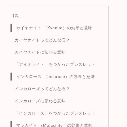
a
wi
m
有
c
tt
ai
目次
e
er
l
カイヤナイト （Kyanite）の効果と意味
b
o
カイヤナイトってどんな石？
o
カイヤナイトに伝わる意味
k
「アイオライト」をつかったブレスレット
インカローズ （Incarose）の効果と意味
インカローズってどんな石？
インカローズに伝わる意味
「インカローズ」をつかったブレスレット
マラカイト （Malachite）の効果と意味