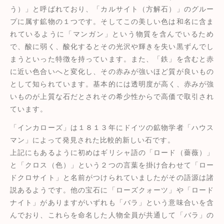
う）」と呼ばれており、「カルサイト（方解石）」のグルー
プに属す鉱物の１つです。そしてこの美しい色は和名に含ま
れているように「マンガン」という物質を含んでいるため
で、酸に弱く、酸化するとその光沢や輝きを失い黒ずんでし
まうといった特徴を持っています。また、「鉄」を含むと赤
に近い色合いへと変化し、その赤みが強いほど質が良いもの
として知られています。基本的には透明度が高く、赤みが強
いものが上質な石だとされその希少性からで高価で取引され
ています。
「インカローズ」は１８１３年にドイツの鉱物学者「ハウス
マン」によって発見された比較的新しい石です。
上記にもあるように初めはギリシャ語の「ロード（薔薇）」
と「クロス（色）」という２つの言葉を掛け合わせて「ロー
ドクロサイト」と名前がつけられていましたがその語源は諸
説あるようです。他の宝石に「ローズクォーツ」や「ロード
ナイト」がありますがいずれも「バラ」という意味合いを含
んでおり、これらを命名した人物全員が共通して「バラ」の