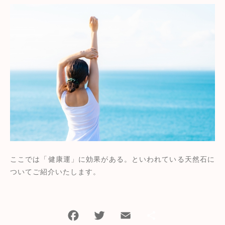
お守り
ショッピングガイド
その他
在庫あり
セール
才能開花・成長
お知らせ
並び順
その他
ブログ
石の種類別
お問い合わせ
ここでは「健康運」に効果がある。といわれている天然石に
ついてご紹介いたします。
F
T
E
共