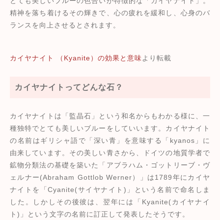
とても美しいブルーの色合いが特徴的な「カイヤナイト」。
精神を落ち着けるその輝きで、心の疲れを緩和し、心身のバ
ランスを向上させるとされます。
カイヤナイト （Kyanite）の効果と意味
より転載
カイヤナイトってどんな石？
カイヤナイトは「監晶石」という和名からもわかる様に、一
種独特でとても美しいブルーをしていいます。カイヤナイト
の名前はギリシャ語で「深い青」を意味する「kyanos」に
由来しています。その美しい青さから、ドイツの地質学者で
鉱物分類法の基礎を築いた「アブラハム・ゴットリーブ・ヴ
ェルナー(Abraham Gottlob Werner）」は1789年にカイヤ
ナイトを「Cyanite(サイヤナイト)」という名前で命名しま
した。しかしその後彼は、翌年には「Kyanite(カイヤナイ
ト)」という文字の名前に訂正して発表したそうです。