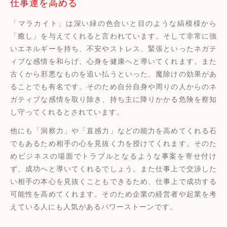
仕事運を高める
「マラカイト」は深い緑の色合いと目のような縞模様から
「癒し」を与えてくれると言われています。そして非常に強
いエネルギーを持ち、不安やストレス、緊張といったネガテ
ィブな感情を和らげ、心身を健康へと導いてくれます。また
古くから邪悪なものを追い払うといった、魔除けの効果があ
ることでも有名です。そのため自分自身や周りの人からのネ
ガティブな感情を取り除き、持ち主に降りかかる危険を察知
し守ってくれるとされています。
他にも「洞察力」や「直感力」などの能力を高めてくれる石
でもあるため相手の心を見抜く力を授けてくれます。そのた
めビジネスの場面でトラブルとなるような事案を寄せ付け
ず、成功へと導いてくれるでしょう。また仕事上で交渉した
い相手の本心を見抜くこともできるため、仕事上で成功する
可能性を高めてくれます。そのため企業の経営者や起業を考
えている人にも人気があるパワーストーンです。