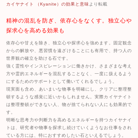
カイヤナイト （Kyanite）の効果と意味
より転載
精神の混乱を防ぎ、依存心をなくす。独立心や
探求心を高める効果も
依存心や甘えを除き、独立心や探求心を強めます。固定観念
からの解放や、悪習慣を遠ざけることにも有用で、持つ人の
世界観の確立を助ける石です。
強く霊性やインスピレーションに働きかけ、さまざまな考え
方や霊的エネルギーを混乱することなく、一度に扱えるよう
にするためのサポートとして働いてくれるでしょう。
現実面も含め、あいまいな物事を明確にし、クリアに整理整
頓するような感覚に近いかもしれません。実際カイヤナイト
は整理整頓ができない人、物が捨てられない人にも効果的で
す。
明晰な思考力や判断力を高めるエネルギーを持つカイヤナイ
トは、研究者や物事を探求し続けていくようなお仕事をされ
ている方には、特におすすめしたい石といえるでしょう。