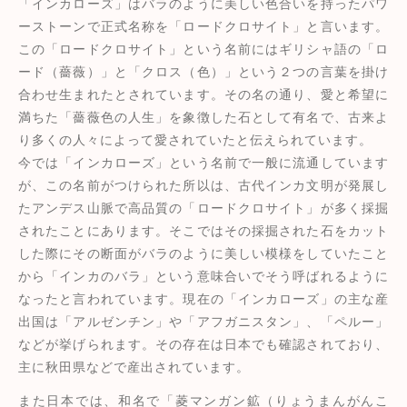
「インカローズ」はバラのように美しい色合いを持ったパワ
ーストーンで正式名称を「ロードクロサイト」と言います。
この「ロードクロサイト」という名前にはギリシャ語の「ロ
ード（薔薇）」と「クロス（色）」という２つの言葉を掛け
合わせ生まれたとされています。その名の通り、愛と希望に
満ちた「薔薇色の人生」を象徴した石として有名で、古来よ
り多くの人々によって愛されていたと伝えられています。
今では「インカローズ」という名前で一般に流通しています
が、この名前がつけられた所以は、古代インカ文明が発展し
たアンデス山脈で高品質の「ロードクロサイト」が多く採掘
されたことにあります。そこではその採掘された石をカット
した際にその断面がバラのように美しい模様をしていたこと
から「インカのバラ」という意味合いでそう呼ばれるように
なったと言われています。現在の「インカローズ」の主な産
出国は「アルゼンチン」や「アフガニスタン」、「ペルー」
などが挙げられます。その存在は日本でも確認されており、
主に秋田県などで産出されています。
また日本では、和名で「菱マンガン鉱（りょうまんがんこ