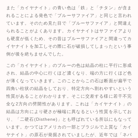
また「カイヤナイト」の青い色は「鉄」と「チタン」が含ま
れることによる発色で「ブルーサファイア」と同じと言われ
ています。そのため見た目で「ブルーサファイア」と間違え
られることがよくあります。カイヤナイトはサファイアより
も硬度が低くため、その昔はブルーサファイアと間違ってカ
イヤナイトを加工しその際に石が破損してしまったという事
例が後を絶ちませんでした。
この「カイヤナイト」のブルーの色は結晶の柱に平行に形成
され、結晶の中心に行くほど濃くなり、端の方に行くほど色
が薄くなっていきます。このことからこの石は断面が扁平で
四角い柱状の結晶をしており、特定方向へ割れやすいという
性質があることがわかります。そこに交差する様に若干不完
全な2方向の劈開性があります。これは「カイヤナイト」の
結晶は方向により硬さが極端に異なるという性質を示してお
り、「二硬石(Disthene)」とも呼ばれている所以にもなって
います。かつてはアメリカの一部とブラジルで上質な「カイ
ヤナイト」の原石が発掘されていましたが、近年では「ネパ