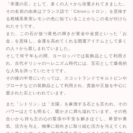
「幸運の石」として、多くの人々から珍重されてきました。
その名前の由来はフランス語で「Citronシトロン」を意味す
る柑橘系果実レモンの色に似ていることからこの名が付けら
れたそうです。
また、この石が放つ黄色の輝きが黄金や金貨といった「お
金」を意味し、金運を高めてくれる開運アイテムとして多く
の人々から親しまれていました。
そして何千年もの間、ヨーロッパでは装飾品として利用さ
れ、古代ギリシャのヘレニズム時代には、宝石として爆発的
な人気を誇っていたそうです。
その後の中世にいたっては、スコットランドでキルトピンや
ブローチなどの装飾品として利用され、貴族や王族を中心に
愛された石といわれています。
また「シトリン」は「太陽」を象徴する石とも言われ、その
パワーはとても明るく、暖かさに満ち溢れています。その色
合いから持ち主の心の緊張や不安を解きほぐし、希望や勇
気、活力を与え、物事に前向きに取り組む活力を与えてくれ