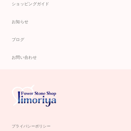
ショッピングガイド
お知らせ
ブログ
お問い合わせ
プライバシーポリシー