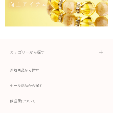
カテゴリーから探す
新着商品から探す
セール商品から探す
飯盛屋について