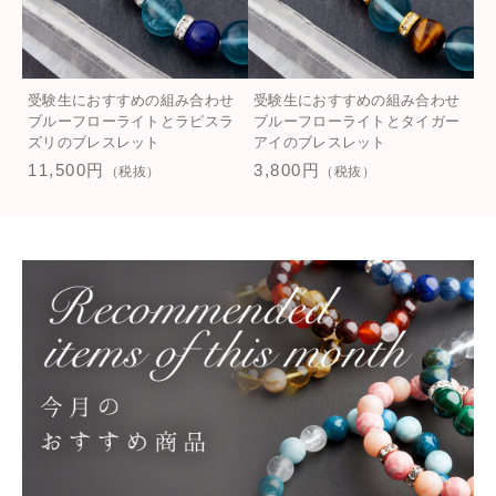
お守り
ショッピングガイド
その他
在庫あり
セール
才能開花・成長
お知らせ
受験生におすすめの組み合わせ
受験生におすすめの組み合わせ
ブルーフローライトとラピスラ
ブルーフローライトとタイガー
並び順
ズリのブレスレット
アイのブレスレット
その他
ブログ
11,500円
3,800円
（税抜）
（税抜）
石の種類別
お問い合わせ