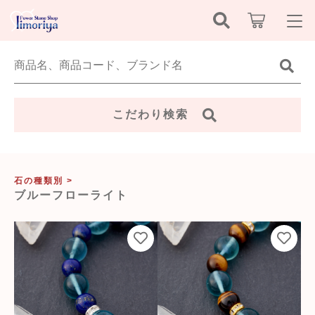
キーワード検索
ログイン / 会員登録
すべて
お知らせ
こだわり検索
こだわり検索
恋愛運
お気に入り
親カテゴリ
金運・幸運
石の種類別 >
ブルーフローライト
新着商品から探す
仕事運
子カテゴリ
セール商品から探す
人間関係
価格帯
飯盛屋について
心身の健康
～