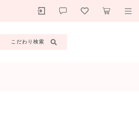
ry
こだわり検索
探す
金運・幸運
人間関係
お守り
長
その他
ール